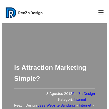
Lewati
ke
ReeZh Design
konten
Is Attraction Marketing
Simple?
3 Agustus 2012
ReeZh Design
Kategori:
Internet
ReeZh Design
Jasa Website Bandung
»
Internet
»