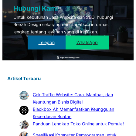
Hubungi Kami
Untuk kebutuhan Jasa Website dan SEO, hubungi
ReeZh Design sekarang dan dapatkan informasi
lengkap tentang layanan yang di inginkan.
Telepon
WhatsApp
Artikel Terbaru
Cek Traffic Website: Cara, Manfaat, dan
Keuntungan Bisnis Digital
Blackbox AI: Memanfaatkan Keunggulan
Kecerdasan Buatan
Panduan Lengkap Toko Online untuk Pemula!
Spesifikasi Komputer Pemrograman untuk